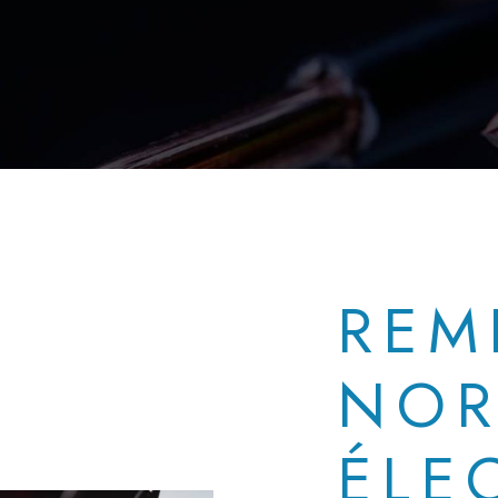
REM
NOR
ÉLE