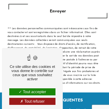
Envoyer
** Les données personnelles communiquées sont nécessaires aux fins de
vous contacter et sont enregistrées dans un fichier informatisé. Elles sont
destinées à et ses sous-traitants dans le seul but de répondre à votre
message. Les données collectées seront communiquées aux seuls
destinataires suivants: . Vous disposez de droits d’accès, de rectification,
d’effacement, de portabilité, de limitation, d’opposition, de retrait de votre
consentement à tout moment et du droit d’introduire une réclamation auprès
d’une autorité de contrôle, ainsi que d’organiser le sort de vos données post-
mortem. Vous pouvez exercer ces droits par voie postale à l'adresse ou par
courrier électronique à l'adresse . Un justificatif d'identité pourra vous être
Ce site utilise des cookies et
demandé. Nous conservons vos données pendant la période de prise de
vous donne le contrôle sur
contact puis pendant la durée de prescription légale aux fins probatoires et
ceux que vous souhaitez
de gestion des contentieux. Vous avez le droit de vous inscrire sur la liste
activer
d'opposition au démarchage téléphonique, disponible à cette adresse:
Bloctel.gouv.fr
. Consultez le site cnil.fr pour plus d’informations sur vos droits.
Tout accepter
RECHERCHES FRÉQUENTES
Tout refuser