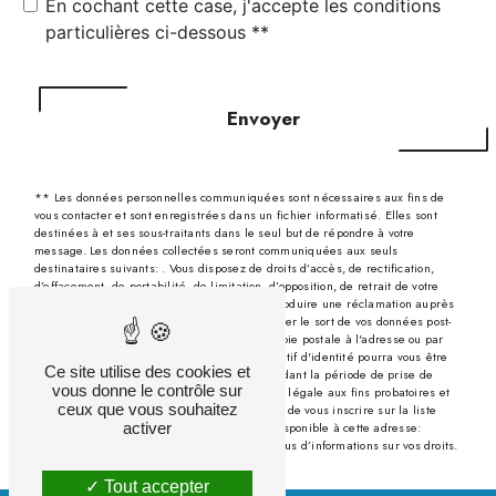
En cochant cette case, j'accepte les conditions
particulières ci-dessous **
Envoyer
** Les données personnelles communiquées sont nécessaires aux fins de
vous contacter et sont enregistrées dans un fichier informatisé. Elles sont
destinées à et ses sous-traitants dans le seul but de répondre à votre
message. Les données collectées seront communiquées aux seuls
destinataires suivants: . Vous disposez de droits d’accès, de rectification,
d’effacement, de portabilité, de limitation, d’opposition, de retrait de votre
consentement à tout moment et du droit d’introduire une réclamation auprès
d’une autorité de contrôle, ainsi que d’organiser le sort de vos données post-
mortem. Vous pouvez exercer ces droits par voie postale à l'adresse ou par
courrier électronique à l'adresse . Un justificatif d'identité pourra vous être
Ce site utilise des cookies et
demandé. Nous conservons vos données pendant la période de prise de
vous donne le contrôle sur
contact puis pendant la durée de prescription légale aux fins probatoires et
ceux que vous souhaitez
de gestion des contentieux. Vous avez le droit de vous inscrire sur la liste
activer
d'opposition au démarchage téléphonique, disponible à cette adresse:
Bloctel.gouv.fr
. Consultez le site cnil.fr pour plus d’informations sur vos droits.
Tout accepter