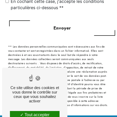
En cochant cette case, j'accepte les conditions
particulières ci-dessous **
Envoyer
** Les données personnelles communiquées sont nécessaires aux fins de
vous contacter et sont enregistrées dans un fichier informatisé. Elles sont
destinées à et ses sous-traitants dans le seul but de répondre à votre
message. Les données collectées seront communiquées aux seuls
destinataires suivants: . Vous disposez de droits d’accès, de rectification,
d’effacement, de portabilité, de limitation, d’opposition, de retrait de votre
consentement à tout moment et du droit d’introduire une réclamation auprès
d’une autorité de contrôle, ainsi que d’organiser le sort de vos données post-
mortem. Vous pouvez exercer ces droits par voie postale à l'adresse ou par
courrier électronique à l'adresse . Un justificatif d'identité pourra vous être
Ce site utilise des cookies et
demandé. Nous conservons vos données pendant la période de prise de
vous donne le contrôle sur
contact puis pendant la durée de prescription légale aux fins probatoires et
ceux que vous souhaitez
de gestion des contentieux. Vous avez le droit de vous inscrire sur la liste
activer
d'opposition au démarchage téléphonique, disponible à cette adresse:
Bloctel.gouv.fr
. Consultez le site cnil.fr pour plus d’informations sur vos droits.
Tout accepter